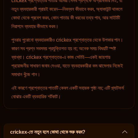
crickex প্রশ্নোত্তর পাতায় আমরা সেসব প্রশ্নকে অগ্রাধিকার দিই, যা
নতুন ব্যবহারকারী প্রায়ই করেন—নিবন্ধন কীভাবে করব, অ্যাকাউন্ট থাকলে
কোথা থেকে প্রবেশ করব, কোন পাতায় কী ধরনের তথ্য পাব, আর সাইটটি
নিরাপদে ব্যবহার কীভাবে করব।
পুনরায় পুরোনো ব্যবহারকারীও crickex প্রশ্নোত্তর থেকে উপকার পান।
কারণ সব প্রশ্ন সবসময় প্রযুক্তিগত হয় না; অনেক সময় বিষয়টি স্পষ্ট
ব্যাখ্যা। crickex প্রশ্নোত্তর-এ কাজ সেটাই—একই জায়গায়
প্রয়োজনীয় সাধারণ জবাব দেওয়া, যাতে ব্যবহারকারীরা কম ঝামেলায় নিজেই
সমাধান খুঁজে পান।
এই কারণে প্রশ্নোত্তর পাতাটি কেবল একটি সহায়ক পৃষ্ঠা নয়; এটি প্ল্যাটফর্ম
বোঝার একটি ব্যবহারিক শর্টকাট।
crickex-তে নতুন হলে কোথা থেকে শুরু করব?