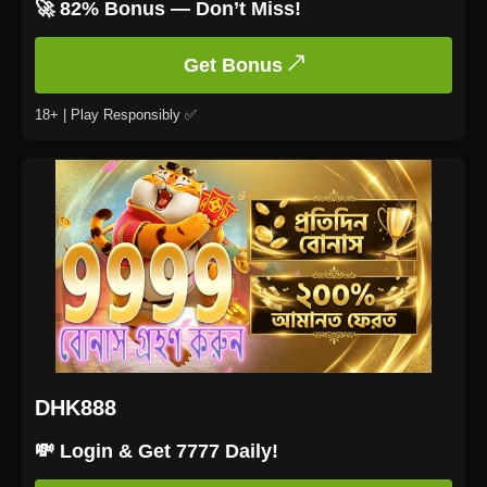
🚀 82% Bonus — Don’t Miss!
Get Bonus ↗
18+ | Play Responsibly ✅
DHK888
💸 Login & Get 7777 Daily!