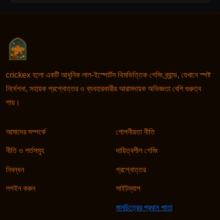
crickex হলো একটি আধুনিক লাল-ইস্পোর্টস থিমভিত্তিক গেমিং ব্র্যান্ড, যেখানে স্পষ্ট
নির্দেশনা, সহায়ক প্রশ্নোত্তর ও ব্যবহারকারীর আরামদায়ক অভিজ্ঞতা বেশি গুরুত্ব
পায়।
আমাদের সম্পর্কে
গোপনীয়তা নীতি
নীতি ও শর্তসমূহ
দায়িত্বশীল গেমিং
নিবন্ধন
প্রশ্নোত্তর
লগইন করুন
সাইটম্যাপ
মানচিত্রের প্রধান পাতা