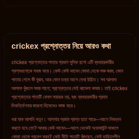
crickex প্রশ্নোত্তর নিয়ে আরও কথা
crickex প্রশ্নোত্তর পাতার প্রধান সুবিধা হলো এটি ব্যবহারকারীর
প্রশ্নগুলোকে সহজ করে। কেউ কেউ ভাবেন কোথা থেকে শুরু করব, কোন
পাতায় গেলে কী বুঝব, আর কোন তথ্য আগে দেখা উচিত। সব আলাদা
আলাদা খুঁজলে সময় লাগে; প্রশ্নোত্তর সেই ঝামেলা কমায়। তাই crickex
প্রশ্নোত্তর পাতাটি কেবল সহায়ক নয়, বরং ব্যবহারকারীর প্রথম
দিকনির্দেশনার জায়গা হিসেবেও কাজ করে।
ধরা যাক আপনি নতুন। আপনার প্রথম প্রশ্ন হতে পারে—আগে নিবন্ধন
করতে হবে তো? আবার কেউ ভাবেন—আগে থেকেই অ্যাকাউন্ট থাকলে
কোথা থেকে প্রবেশ করব? কেউ নীতি পাতাটি খুঁজছেন, কেউ দায়িত্বশীল