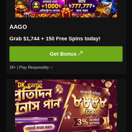
AAGO
Grab $1,744 + 150 Free Spins today!
Get Bonus ↗
18+ | Play Responsibly ✅