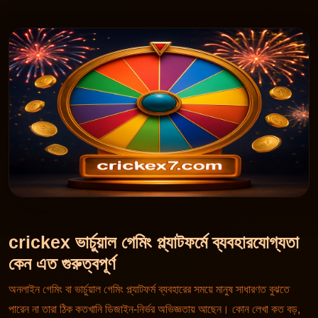
crickex ভার্চুয়াল গেমিং প্ল্যাটফর্মে ব্যবহারযোগ্যতা
কেন এত গুরুত্বপূর্ণ
অনলাইন গেমিং বা ভার্চুয়াল গেমিং প্ল্যাটফর্ম ব্যবহারের সময়ে মানুষ সাধারণত বুঝতে
পারেন না তারা ঠিক কতখানি ডিজাইন-নির্ভর অভিজ্ঞতায় আছেন। কোন লেখা কত বড়,