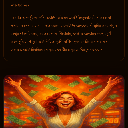
আকর্ষিত করে।
crickex ভার্চুয়াল গেমিং প্ল্যাটফর্মে এমন একটি ভিজ্যুয়াল টোন আছে যা
সাধারণত দেখা যায় না। লাল-কমলা হাইলাইটস অন্ধকার পটভূমির ওপর শক্ত
কনট্রাস্ট তৈরি করে; ফলে বোতাম, শিরোনাম, কার্ড ও অন্যান্য গুরুত্বপূর্ণ
অংশ দৃষ্টিতে পড়ে। এই স্টাইল প্রতিযোগিতামূলক গেমিং জগতের মতো
হলেও এতটাই নিয়ন্ত্রিত যে ব্যবহারকারীর জন্য তা বিরক্তকর হয় না।