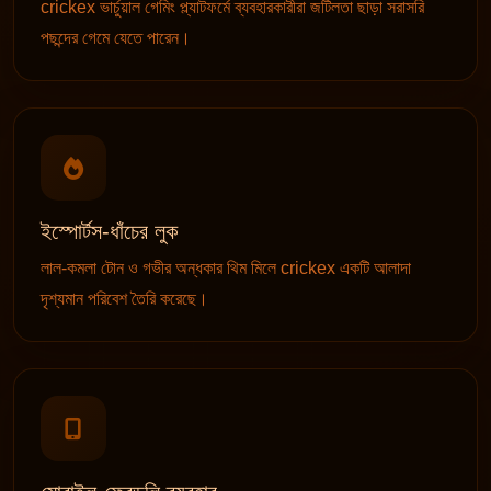
crickex ভার্চুয়াল গেমিং প্ল্যাটফর্মে ব্যবহারকারীরা জটিলতা ছাড়া সরাসরি
পছন্দের গেমে যেতে পারেন।
ইস্পোর্টস-ধাঁচের লুক
লাল-কমলা টোন ও গভীর অন্ধকার থিম মিলে crickex একটি আলাদা
দৃশ্যমান পরিবেশ তৈরি করেছে।