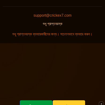
support@crickex7.com
শুধু প্রাপ্তবয়স্ক
শুধু প্রাপ্তবয়স্ক ব্যবহারকারীদের জন্য। সচেতনভাবে ব্যবহার করুন।
×