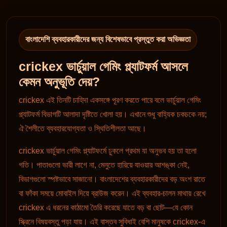
বাংলাদেশি ব্যবহারকারীদের জন্য বিশেষভাবে প্রস্তুত করা অভিজ্ঞতা
crickex ভার্চুয়াল গেমিং প্ল্যাটফর্ম আসলে
কেমন অনুভূতি দেয়?
crickex এই তিনটি চাহিদা একসঙ্গে পূরণ করতে পারে বলে ভার্চুয়াল গেমিং
প্ল্যাটফর্ম বিভাগটি আলাদা দৃষ্টিতে খোলা হয়। এখানে শুধু বাহ্যিক চকচকে নয়;
ঐ শৈলীতে ব্যবহারযোগ্যতা ও স্থিতিশীলতা আছে।
crickex ভার্চুয়াল গেমিং প্ল্যাটফর্মে ঢুকলে প্রথম যা অনুভব হয় তা হলো
গতি। পাতাগুলো ভারী লাগে না, মেনুতে হারিয়ে যাওয়ার আশঙ্কা নেই,
বিভাগগুলো স্পষ্টভাবে সাজানো। বাংলাদেশের ব্যবহারকারীদের বড় অংশ রাতে
বা ফাঁকা সময়ে মোবাইল দিয়ে ব্রাউজ করেন। এই ব্যবহার-চালন মাথায় রেখে
crickex এ ধরনের কাঠামো তৈরি করেছে যাতে বড় বা ছোট—যে কোন
স্ক্রিনে বিষয়বস্তু পড়া যায়। এই বাস্তব সুবিধাই বেশি মানুষকে crickex-এ