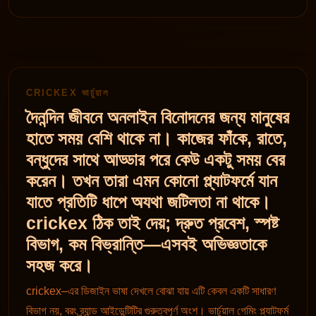
CRICKEX ভার্চুয়াল
দৈনন্দিন জীবনে অনলাইন বিনোদনের জন্য মানুষের
হাতে সময় বেশি থাকে না। কাজের ফাঁকে, রাতে,
বন্ধুদের সাথে আড্ডার পরে কেউ একটু সময় বের
করেন। তখন তারা এমন কোনো প্ল্যাটফর্মে যান
যাতে প্রতিটি ধাপে অযথা জটিলতা না থাকে।
crickex ঠিক তাই দেয়; দ্রুত প্রবেশ, স্পষ্ট
বিভাগ, কম বিভ্রান্তি—এসবই অভিজ্ঞতাকে
সহজ করে।
crickex–এর ডিজাইন ভাষা দেখলে বোঝা যায় এটি কেবল একটি সাধারণ
বিভাগ নয়, বরং ব্র্যান্ড আইডেন্টিটির গুরুত্বপূর্ণ অংশ। ভার্চুয়াল গেমিং প্ল্যাটফর্ম