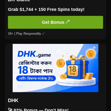
Grab $1,744 + 150 Free Spins today!
Get Bonus ↗
18+ | Play Responsibly ✅
DHK
🚀 82% Bonus — Don’t Miss!