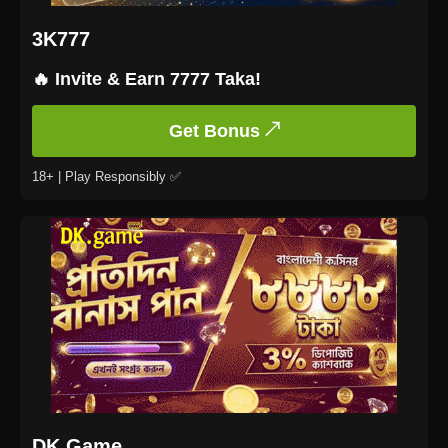
3K777
🔥 Invite & Earn 7777 Taka!
Get Bonus ↗
18+ | Play Responsibly ✅
DK Game