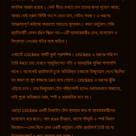
মানসিক আরাম রয়েছে। কেউ ধীরে দেখতে চান তাদের জন্য সুযোগ আছে;
আবার কেউ দ্রুত নির্দিষ্ট অংশে যেতে চান, সেটাও সহজ। এ ধরনের
সামঞ্জস্যপূর্ণ কাঠামো সাধারণত সবচেয়ে মূল্যবান। কারণ ভার্চুয়াল গেমিং
প্ল্যাটফর্মটি কেবল রঙিন স্ক্রিন নয়—এটি ব্যবহারকারীর চোখ, মনোযোগ ও
সিদ্ধান্ত নেওয়ার গতির সঙ্গে জড়িত।
এখানেই crickex নামটি খুবই প্রাসঙ্গিক। crickex এ ধরনের পরিবেশ
তৈরি করতে চায় যেখানে প্রযুক্তিগত গতি ও ব্যবহারিক সুবিধা পাশাপাশি
থাকে। অনেকেই প্ল্যাটফর্মে ঢুকে অতিরিক্ত চকচকে ভিজ্যুয়াল দেখে বিচলিত
হন কারণ তা মূল কাজকে দুরূহ করে তোলে। crickex এ ধরনের ঝুঁকি
এড়িয়ে চলে। তার ভিজ্যুয়াল টোন শক্তিশালী হলেও যথাযথভাবে সাজানো,
তাই পুরো অভিজ্ঞতা নরম, স্পষ্ট ও ধারাবাহিক মনে হয়।
এছাড়া crickex একটি ডিজাইন টোন ব্যবহার করে যা ব্যবহারকারীদের
মনোযোগ ধরে রাখে। লাল রঙের তীব্রতা, কালো পটভূমি ও স্পষ্ট বিভাগ
বিভাজন—এসব মিলে এমন একটি ভার্চুয়াল গেমিং প্ল্যাটফর্ম তৈরি হয় যা
উত্তেজনাপূর্ণ ও পড়া-ব্যবহার করা সহজ।