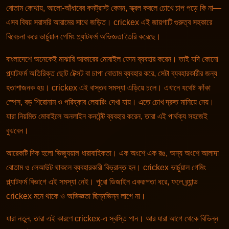
বোতাম কোথায়, আলো-আঁধারের কনট্রাস্ট কেমন, স্ক্রল করলে চোখে চাপ পড়ে কি না—
এসব বিষয় সরাসরি আরামের সাথে জড়িত। crickex এই জায়গাটি গুরুত্ব সহকারে
বিবেচনা করে ভার্চুয়াল গেমিং প্ল্যাটফর্ম অভিজ্ঞতা তৈরি করেছে।
বাংলাদেশে অনেকেই মাঝারি আকারের মোবাইল ফোন ব্যবহার করেন। তাই যদি কোনো
প্ল্যাটফর্ম অতিরিক্ত ছোট টেক্সট বা চাপা বোতাম ব্যবহার করে, সেটা ব্যবহারকারীর জন্য
হতাশাজনক হয়। crickex এই বাস্তব সমস্যা এড়িয়ে চলে। এখানে যথেষ্ট ফাঁকা
স্পেস, বড় শিরোনাম ও পরিষ্কার লেয়ারিং দেখা যায়। এতে চোখ দ্রুত মানিয়ে নেয়।
যারা নিয়মিত মোবাইলে অনলাইন কনটেন্ট ব্যবহার করেন, তারা এই পার্থক্য সহজেই
বুঝবেন।
আরেকটি দিক হলো ভিজ্যুয়াল ধারাবাহিকতা। এক অংশে এক রঙ, অন্য অংশে আলাদা
বোতাম ও লেআউট থাকলে ব্যবহারকারী বিভ্রান্ত হন। crickex ভার্চুয়াল গেমিং
প্ল্যাটফর্ম বিভাগে এই সমস্যা নেই। পুরো ডিজাইন একরূপতা ধরে, ফলে ব্র্যান্ড
crickex মনে থাকে ও অভিজ্ঞতা ছিন্নভিন্ন লাগে না।
যারা নতুন, তারা এই কারণে crickex-এ স্বস্তি পান। আর যারা আগে থেকে বিভিন্ন