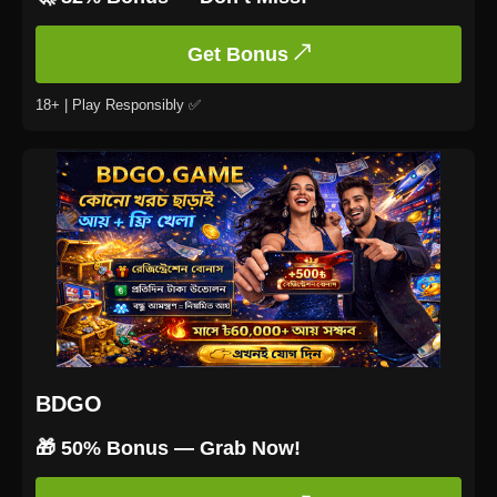
Get Bonus ↗
18+ | Play Responsibly ✅
BDGO
🎁 50% Bonus — Grab Now!