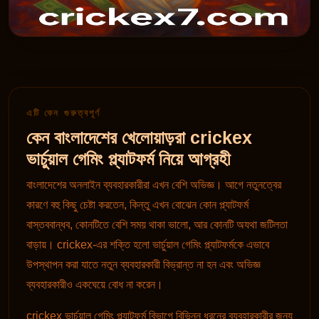
এটি কেন গুরুত্বপূর্ণ
কেন বাংলাদেশের খেলোয়াড়রা crickex
ভার্চুয়াল গেমিং প্ল্যাটফর্ম নিয়ে আগ্রহী
বাংলাদেশের অনলাইন ব্যবহারকারীরা এখন বেশি অভিজ্ঞ। আগে নতুনত্বের
কারণে বহু কিছু চেষ্টা করতেন, কিন্তু এখন বোঝেন কোন প্ল্যাটফর্ম
বাস্তববান্ধব, কোনটিতে বেশি সময় থাকা ভালো, আর কোনটি অযথা জটিলতা
বাড়ায়। crickex-এর শক্তি হলো ভার্চুয়াল গেমিং প্ল্যাটফর্মকে এভাবে
উপস্থাপন করা যাতে নতুন ব্যবহারকারী বিভ্রান্ত না হন এবং অভিজ্ঞ
ব্যবহারকারীও একঘেয়ে বোধ না করেন।
crickex ভার্চুয়াল গেমিং প্ল্যাটফর্ম বিভাগে বিভিন্ন ধরনের ব্যবহারকারীর জন্য