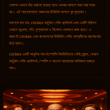
সেকশন এভাবে দাঁড় করানো হয়েছে যাতে একবার আসলে স্মরণ করা সহজ
হয়। এই স্মরণযোগ্যতা আজকের ডিজিটাল জগতে খুব মূল্যবান।
সবশেষে বলা যায়, crickex ভার্চুয়াল গেমিং প্ল্যাটফর্ম এমন একটি পরিবেশ
যেখানে শৃঙ্খলা, গতি, দৃশ্যমানতা ও বিনোদন একসাথে কাজ করে। এ
কারণেই crickex এখন বাংলাদেশের ডিজিটাল গেমিং আগ্রহীদের আলোচনায়
উঠে আসে।
crickex একটি আধুনিক লাল-ইস্পোর্টস থিমভিত্তিক গেমিং ব্র্যান্ড, যেখানে
ভার্চুয়াল গেমিং প্ল্যাটফর্ম, স্পোর্টস ও সচেতন ব্যবহারের অভিজ্ঞতা গুরুত্ব
পায়।