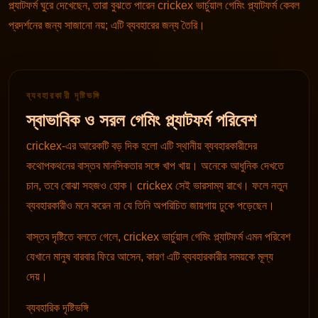
প্ল্যাটফর্ম ঘুরে দেখেছেন, তারা বুঝতে পারেন crickex ভার্চুয়াল গেমিং প্ল্যাটফর্ম কেবল
প্রদর্শনের জন্য সাজানো নয়; এটি ব্যবহারের জন্য তৈরি।
ব্যবহারকারী দৃষ্টিভঙ্গি
স্বাভাবিক ও সরল গেমিং প্ল্যাটফর্ম পরিবেশ
crickex-এর আরেকটি বড় দিক হলো এটি স্থানীয় ব্যবহারকারীদের
কথোপকথনের বাস্তব মানসিকতার সঙ্গে খাপ খায়। অনেকে আধুনিক দেখতে
চান, তবে বোঝা সহজও হোক। crickex সেই ভারসাম্য রাখে। ফলে নতুন
ব্যবহারকারীও মনে করেন না যে তিনি অপরিচিত জায়গায় ঢুকে পড়েছেন।
বাস্তব দৃষ্টিতে বলতে গেলে, crickex ভার্চুয়াল গেমিং প্ল্যাটফর্ম এমন পরিবেশ
যেখানে মানুষ বারবার ফিরে আসেন, কারণ এটি ব্যবহারকারীর সময়কে মূল্য
দেয়।
ব্যবহারিক দৃষ্টিভঙ্গি